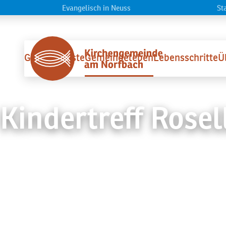
Evangelisch in Neuss
St
Startseite
Gottesdienste
Gemeindeleben
Lebensschritte
Ü
Kindertreff Rosel