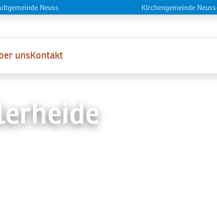
Navigation überspringen
adtgemeinde Neuss
Kirchengemeinde Neuss
ber uns
Kontakt
lerheide