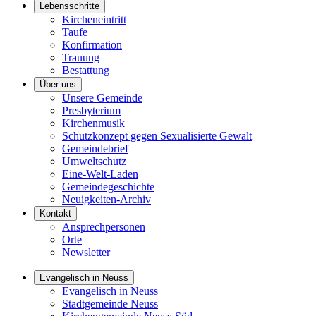
Lebensschritte
Kircheneintritt
Taufe
Konfirmation
Trauung
Bestattung
Über uns
Unsere Gemeinde
Presbyterium
Kirchenmusik
Schutzkonzept gegen Sexualisierte Gewalt
Gemeindebrief
Umweltschutz
Eine-Welt-Laden
Gemeindegeschichte
Neuigkeiten-Archiv
Kontakt
Ansprechpersonen
Orte
Newsletter
Evangelisch in Neuss
Evangelisch in Neuss
Stadtgemeinde Neuss