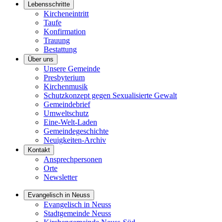
Lebensschritte
Kircheneintritt
Taufe
Konfirmation
Trauung
Bestattung
Über uns
Unsere Gemeinde
Presbyterium
Kirchenmusik
Schutzkonzept gegen Sexualisierte Gewalt
Gemeindebrief
Umweltschutz
Eine-Welt-Laden
Gemeindegeschichte
Neuigkeiten-Archiv
Kontakt
Ansprechpersonen
Orte
Newsletter
Evangelisch in Neuss
Evangelisch in Neuss
Stadtgemeinde Neuss