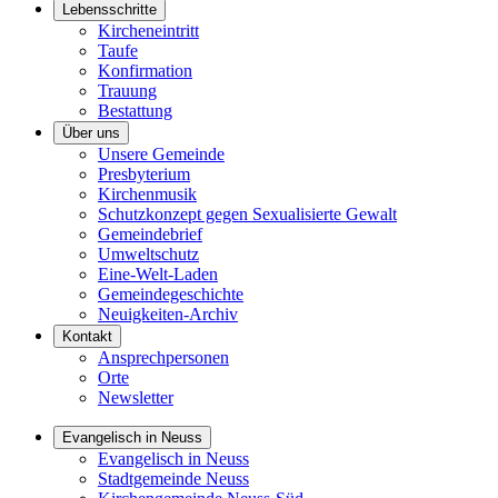
Lebensschritte
Kircheneintritt
Taufe
Konfirmation
Trauung
Bestattung
Über uns
Unsere Gemeinde
Presbyterium
Kirchenmusik
Schutzkonzept gegen Sexualisierte Gewalt
Gemeindebrief
Umweltschutz
Eine-Welt-Laden
Gemeindegeschichte
Neuigkeiten-Archiv
Kontakt
Ansprechpersonen
Orte
Newsletter
Evangelisch in Neuss
Evangelisch in Neuss
Stadtgemeinde Neuss