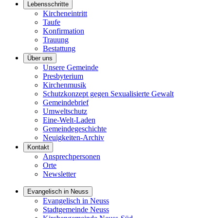
Lebensschritte
Kircheneintritt
Taufe
Konfirmation
Trauung
Bestattung
Über uns
Unsere Gemeinde
Presbyterium
Kirchenmusik
Schutzkonzept gegen Sexualisierte Gewalt
Gemeindebrief
Umweltschutz
Eine-Welt-Laden
Gemeindegeschichte
Neuigkeiten-Archiv
Kontakt
Ansprechpersonen
Orte
Newsletter
Evangelisch in Neuss
Evangelisch in Neuss
Stadtgemeinde Neuss