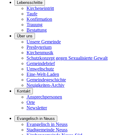
Lebensschritte
Kircheneintritt
Taufe
Konfirmation
Trauung
Bestattung
Über uns
Unsere Gemeinde
Presbyterium
Kirchenmusik
Schutzkonzept gegen Sexualisierte Gewalt
Gemeindebrief
Umweltschutz
Eine-Welt-Laden
Gemeindegeschichte
Neuigkeiten-Archiv
Kontakt
Ansprechpersonen
Orte
Newsletter
Evangelisch in Neuss
Evangelisch in Neuss
Stadtgemeinde Neuss