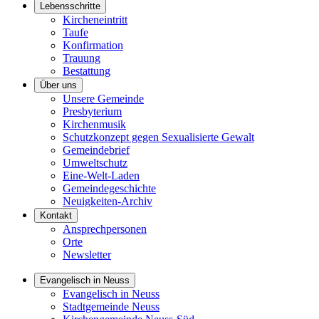
Lebensschritte
Kircheneintritt
Taufe
Konfirmation
Trauung
Bestattung
Über uns
Unsere Gemeinde
Presbyterium
Kirchenmusik
Schutzkonzept gegen Sexualisierte Gewalt
Gemeindebrief
Umweltschutz
Eine-Welt-Laden
Gemeindegeschichte
Neuigkeiten-Archiv
Kontakt
Ansprechpersonen
Orte
Newsletter
Evangelisch in Neuss
Evangelisch in Neuss
Stadtgemeinde Neuss