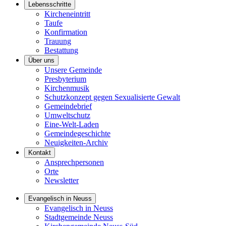
Lebensschritte
Kircheneintritt
Taufe
Konfirmation
Trauung
Bestattung
Über uns
Unsere Gemeinde
Presbyterium
Kirchenmusik
Schutzkonzept gegen Sexualisierte Gewalt
Gemeindebrief
Umweltschutz
Eine-Welt-Laden
Gemeindegeschichte
Neuigkeiten-Archiv
Kontakt
Ansprechpersonen
Orte
Newsletter
Evangelisch in Neuss
Evangelisch in Neuss
Stadtgemeinde Neuss