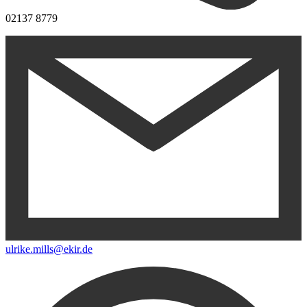
02137 8779
ulrike.mills@ekir.de