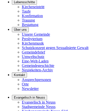
Lebensschritte
Kircheneintritt
Taufe
Konfirmation
Trauung
Bestattung
Über uns
Unsere Gemeinde
Presbyterium
Kirchenmusik
Schutzkonzept gegen Sexualisierte Gewalt
Gemeindebrief
Umweltschutz
Eine-Welt-Laden
Gemeindegeschichte
Neuigkeiten-Archiv
Kontakt
Ansprechpersonen
Orte
Newsletter
Evangelisch in Neuss
Evangelisch in Neuss
Stadtgemeinde Neuss