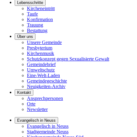
Lebensschritte
Kircheneintritt
Taufe
Konfirmation
Trauung
Bestattung
Über uns
Unsere Gemeinde
Presbyterium
Kirchenmusik
Schutzkonzept gegen Sexualisierte Gewalt
Gemeindebrief
Umweltschutz
Eine-Welt-Laden
Gemeindegeschichte
Neuigkeiten-Archiv
Kontakt
Ansprechpersonen
Orte
Newsletter
Evangelisch in Neuss
Evangelisch in Neuss
Stadtgemeinde Neuss